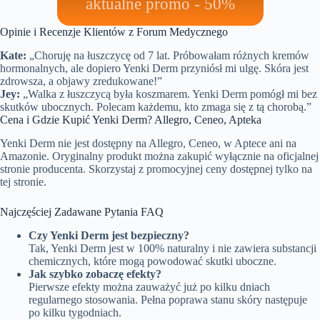
aktualne promo - 50%
Opinie i Recenzje Klientów z Forum Medycznego
Kate:
„Choruję na łuszczycę od 7 lat. Próbowałam różnych kremów
hormonalnych, ale dopiero Yenki Derm przyniósł mi ulgę. Skóra jest
zdrowsza, a objawy zredukowane!”
Jey:
„Walka z łuszczycą była koszmarem. Yenki Derm pomógł mi bez
skutków ubocznych. Polecam każdemu, kto zmaga się z tą chorobą.”
Cena i Gdzie Kupić Yenki Derm? Allegro, Ceneo, Apteka
Yenki Derm nie jest dostępny na Allegro, Ceneo, w Aptece ani na
Amazonie. Oryginalny produkt można zakupić wyłącznie na oficjalnej
stronie producenta. Skorzystaj z promocyjnej ceny dostępnej tylko na
tej stronie.
Najczęściej Zadawane Pytania FAQ
Czy Yenki Derm jest bezpieczny?
Tak, Yenki Derm jest w 100% naturalny i nie zawiera substancji
chemicznych, które mogą powodować skutki uboczne.
Jak szybko zobaczę efekty?
Pierwsze efekty można zauważyć już po kilku dniach
regularnego stosowania. Pełna poprawa stanu skóry następuje
po kilku tygodniach.