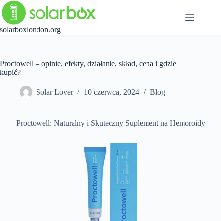
Przejdź
do
treści
solarboxlondon.org
Proctowell – opinie, efekty, działanie, skład, cena i gdzie
kupić?
Solar Lover
10 czerwca, 2024
Blog
Proctowell: Naturalny i Skuteczny Suplement na Hemoroidy