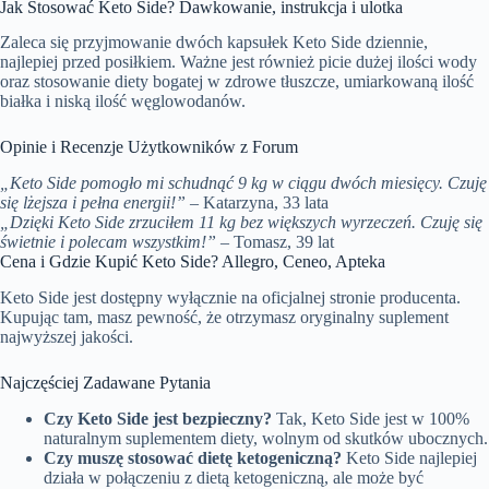
Jak Stosować Keto Side? Dawkowanie, instrukcja i ulotka
Zaleca się przyjmowanie dwóch kapsułek Keto Side dziennie,
najlepiej przed posiłkiem. Ważne jest również picie dużej ilości wody
oraz stosowanie diety bogatej w zdrowe tłuszcze, umiarkowaną ilość
białka i niską ilość węglowodanów.
Opinie i Recenzje Użytkowników z Forum
„Keto Side pomogło mi schudnąć 9 kg w ciągu dwóch miesięcy. Czuję
się lżejsza i pełna energii!”
– Katarzyna, 33 lata
„Dzięki Keto Side zrzuciłem 11 kg bez większych wyrzeczeń. Czuję się
świetnie i polecam wszystkim!”
– Tomasz, 39 lat
Cena i Gdzie Kupić Keto Side? Allegro, Ceneo, Apteka
Keto Side jest dostępny wyłącznie na oficjalnej stronie producenta.
Kupując tam, masz pewność, że otrzymasz oryginalny suplement
najwyższej jakości.
Najczęściej Zadawane Pytania
Czy Keto Side jest bezpieczny?
Tak, Keto Side jest w 100%
naturalnym suplementem diety, wolnym od skutków ubocznych.
Czy muszę stosować dietę ketogeniczną?
Keto Side najlepiej
działa w połączeniu z dietą ketogeniczną, ale może być