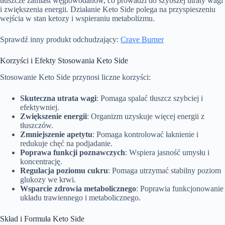
tłuszcze zamiast węglowodanów, co prowadzi do szybszej utraty wagi
i zwiększenia energii. Działanie Keto Side polega na przyspieszeniu
wejścia w stan ketozy i wspieraniu metabolizmu.
Sprawdź inny produkt odchudzający:
Crave Burner
Korzyści i Efekty Stosowania Keto Side
Stosowanie Keto Side przynosi liczne korzyści:
Skuteczna utrata wagi
: Pomaga spalać tłuszcz szybciej i
efektywniej.
Zwiększenie energii
: Organizm uzyskuje więcej energii z
tłuszczów.
Zmniejszenie apetytu
: Pomaga kontrolować łaknienie i
redukuje chęć na podjadanie.
Poprawa funkcji poznawczych
: Wspiera jasność umysłu i
koncentrację.
Regulacja poziomu cukru
: Pomaga utrzymać stabilny poziom
glukozy we krwi.
Wsparcie zdrowia metabolicznego
: Poprawia funkcjonowanie
układu trawiennego i metabolicznego.
Skład i Formuła Keto Side