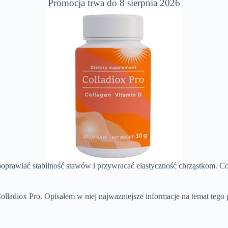
Promocja trwa do 8 sierpnia 2026
wiać stabilność stawów i przywracać elastyczność chrząstkom. Co wi
lladiox Pro. Opisałem w niej najważniejsze informacje na temat tego 