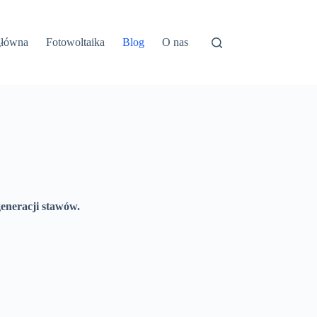
główna
Fotowoltaika
Blog
O nas
generacji stawów.