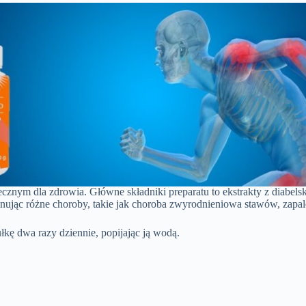
ecznym dla zdrowia. Główne składniki preparatu to ekstrakty z diabelsk
minując różne choroby, takie jak choroba zwyrodnieniowa stawów, zap
łkę dwa razy dziennie, popijając ją wodą.