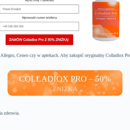
jak Allegro, Ceneo czy w aptekach. Aby zakupić oryginalny Colladiox P
COLLADIOX PRO – 50%
ZNIŻKA
la zdrowia.